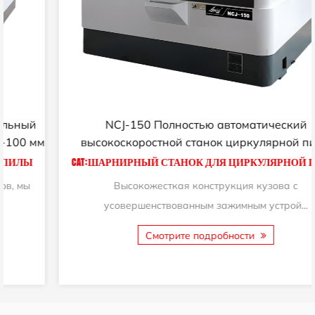
NCJ-150 Полностью автоматический
высокоскоростной станок циркулярной пилы
металла стальной стержень заготовка машина пила
CAT:ШАРНИРНЫЙ СТАНОК ДЛЯ ЦИРКУЛЯРНОЙ ПИЛЫ
машина
Высокожесткая конструкция кузова с
усовершенствованным зажимным устрой...
Смотрите подробности