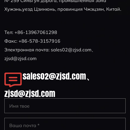
№ 259 Синьгун дорога, промышленная зона
Хужэнь,уезд Цзинюнь, провинция Чжэцзян, Китай.
Тел: +86-13967061298
Факс: +86-578-3157916
Электронная почта:
sales02@zjsd.com
、
zjsd@zjsd.com
sales02@zjsd.com
、
zjsd@zjsd.com